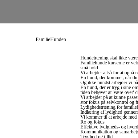
FamilieHunden
Hundetræning skal ikke være så
Familiehunde kurserne er veleg
små hold.
Vi arbejder altså for at opnå 
En hund, der kommer, når du 
Og ikke mindst arbejder vi på
En hund, der er tryg i sine o
tiden behøver at 'være over' 
Vi arbejder på at kunne passe
stor fokus på selvkontrol og fr
Lydighedstræning for familieh
Indlæring af lydighed gennem 
Vi kommer til at arbejde med
Ro og fokus
Effektive lydigheds- og hver
Kommunikation og samarbej
Tryghed og tillid