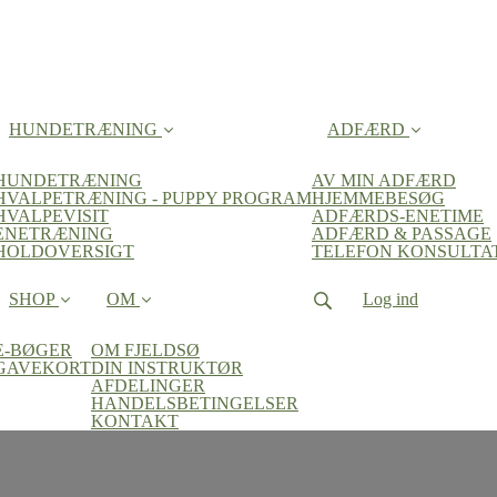
HUNDETRÆNING
ADFÆRD
HUNDETRÆNING
AV MIN ADFÆRD
HVALPETRÆNING - PUPPY PROGRAM
HJEMMEBESØG
HVALPEVISIT
ADFÆRDS-ENETIME
ENETRÆNING
ADFÆRD & PASSAGE
HOLDOVERSIGT
TELEFON KONSULTA
SHOP
OM
Log ind
E-BØGER
OM FJELDSØ
GAVEKORT
DIN INSTRUKTØR
AFDELINGER
HANDELSBETINGELSER
KONTAKT