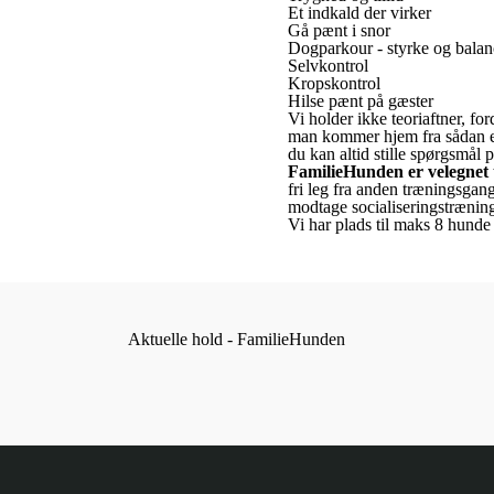
Et indkald der virker
Gå pænt i snor
Dogparkour - styrke og balan
Selvkontrol
Kropskontrol
Hilse pænt på gæster
Vi holder ikke teoriaftner, fo
man kommer hjem fra sådan en
du kan altid stille spørgsmål
FamilieHunden er velegnet ti
fri leg fra anden træningsgang
modtage socialiseringstræning
Vi har plads til maks 8 hunde 
Aktuelle hold - FamilieHunden