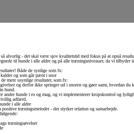
 alvorlig - det skal være sjov kvalitetstid med fokus på at opnå resulta
nede til hunde i alle aldre og på alle træningsniveauer, da vi tilbyder 
resultater! Både de synlige som fx:
kalder og som går pænt i snor
 de mere usynlige resultater, som fx:
mgivelser og derfor ikke springer ud i snoren og gøer samt, hvordan du 
din hund.
re andre hunde i ro og mag, og vi implementerer kropskontrol og lydig
ivillig adfærd.
unde i alle aldre
positive træningsmetoder - der styrker relation og samarbejde.
 følgende:
dags træningsøvelser
de