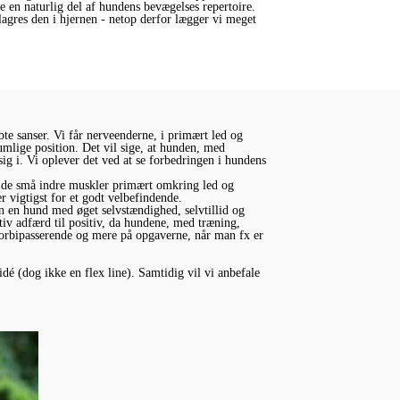
e en naturlig del af hundens bevægelses repertoire.
 lagres den i hjernen - netop derfor lægger vi meget
te sanser. Vi får nerveenderne, i primært led og
umlige position. Det vil sige, at hunden, med
g i. Vi oplever det ved at se forbedringen i hundens
r de små indre muskler primært omkring led og
r vigtigst for et godt velbefindende.
 en hund med øget selvstændighed, selvtillid og
v adfærd til positiv, da hundene, med træning,
forbipasserende og mere på opgaverne, når man fx er
dé (dog ikke en flex line). Samtidig vil vi anbefale