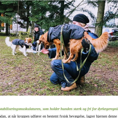
 stabiliseringsmuskulaturen, som holder hunden stærk og fri for dyrlægeregning
sådan, at når kroppen udfører en bestemt fysisk bevægelse, lagrer hjernen denne