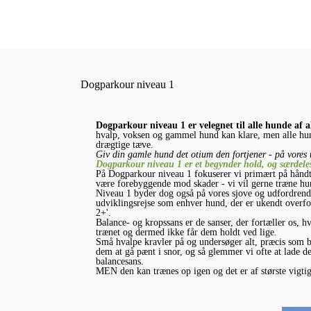
Dogparkour niveau 1
Dogparkour niveau 1 er velegnet til alle hunde af 
hvalp, voksen og gammel hund kan klare, men alle hun
drægtige tæve.
Giv din gamle hund det otium den fortjener - på vores
Dogparkour niveau 1 er et begynder hold, og særdeles 
På Dogparkour niveau 1 fokuserer vi primært på håndte
være forebyggende mod skader - vi vil gerne træne hund
Niveau 1 byder dog også på vores sjove og udfordrende
udviklingsrejse som enhver hund, der er ukendt overfo
2+'.
Balance- og kropssans er de sanser, der fortæller os, h
trænet og dermed ikke får dem holdt ved lige.
Små hvalpe kravler på og undersøger alt, præcis som bø
dem at gå pænt i snor, og så glemmer vi ofte at lade 
balancesans.
MEN den kan trænes op igen og det er af største vigtig