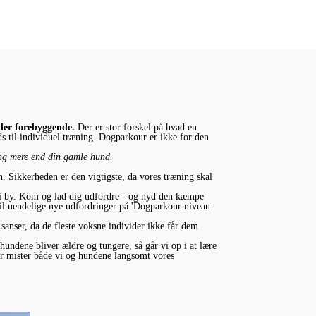
jder forebyggende.
Der er stor forskel på hvad en
 til individuel træning. Dogparkour er ikke for den
ing mere end din gamle hund.
. Sikkerheden er den vigtigste, da vores træning skal
r i by. Kom og lad dig udfordre - og nyd den kæmpe
til uendelige nye udfordringer på 'Dogparkour niveau
 sanser, da de fleste voksne individer ikke får dem
undene bliver ældre og tungere, så går vi op i at lære
or mister både vi og hundene langsomt vores