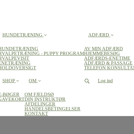
HUNDETRÆNING
ADFÆRD
HUNDETRÆNING
AV MIN ADFÆRD
HVALPETRÆNING - PUPPY PROGRAM
HJEMMEBESØG
HVALPEVISIT
ADFÆRDS-ENETIME
ENETRÆNING
ADFÆRD & PASSAGE
HOLDOVERSIGT
TELEFON KONSULTA
SHOP
OM
Log ind
E-BØGER
OM FJELDSØ
GAVEKORT
DIN INSTRUKTØR
AFDELINGER
HANDELSBETINGELSER
KONTAKT