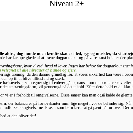
Niveau 2+
alle aldre, dog hunde uden kendte skader i led, ryg og muskler, da vi arbe
de har kæmpe glæde af at træne dogparkour - og på vores små hold er der plads
 træningsbane, hvor vi ved, hvad vi laver. Ingen har behov for dogparkour træn
velegnet til alle niveauer af hunde og ejere.
rings træning, da den danner grundlag for, at vores sikkerhed kan være i orden
en op til at blive tillidsfuld og stærk.
 basisøvelser, som egner sig til enhver gåtur, uanset om du bor nær skov elle
r denne træningsform, vil gennemgå på dette hold. Efter dette hold er du klar 
vor vi er i forholdt til omgivelserne. Disse sanser kan man også kalde de glemte
rn, der balancerer på fortovskanter mm. lige meget hvor de befinder sig. Når h
dem udforske omgivelserne. Præcis som børn lærer at gå pænt på fortovet. Derf
hed at den bliver det!