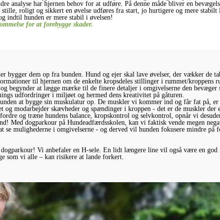
indre analyse har hjernen behov for at udføre. På denne måde bliver en bevægels
le, roligt og sikkert en øvelse udføres fra start, jo hurtigere og mere stabilt
 og indtil hunden er mere stabil i øvelsen!
ommelse for at forebygge skader.
er bygger dem op fra bunden. Hund og ejer skal lave øvelser, der vækker de tab
ormationer til hjernen om de enkelte kropsdeles stillinger i rummet/kroppens r
g begynder at lægge mærke til de finere detaljer i omgivelserne den bevæger si
nings udfordringer i miljøet og hermed dens kreativitet på gåturen.
hunden at bygge sin muskulatur op. De muskler vi kommer ind og får fat på, e
ttet og modarbejder skævheder og spændinger i kroppen - det er de muskler der e
ordre og træne hundens balance, kropskontrol og selvkontrol, opnår vi desuden
und! Med dogparkour på Hundeadfærdsskolen, kan vi faktisk vende megen negati
r at se mulighederne i omgivelserne - og derved vil hunden fokusere mindre på 
dogparkour! Vi anbefaler en H-sele. En lidt længere line vil også være en god i
e som vi alle – kan risikere at lande forkert.