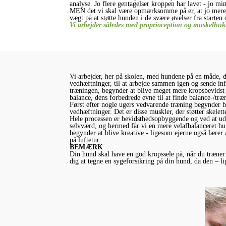
analyse. Jo flere gentagelser kroppen har lavet - jo m
MEN det vi skal være opmærksomme på er, at jo mere stil
vægt på at støtte hunden i de svære øvelser fra starten
Vi arbejder således med proprioception og muskelhuk
Vi arbejder, her på skolen, med hundene på en måde, d
vedhæftninger, til at arbejde sammen igen og sende inf
træningen, begynder at blive meget mere kropsbevidst o
balance, dens forbedrede evne til at finde balance-/træ
Først efter nogle ugers vedvarende træning begynder 
vedhæftninger. Det er disse muskler, der støtter skele
Hele processen er bevidsthedsopbyggende og ved at udf
selvværd, og hermed får vi en mere velafbalanceret h
begynder at blive kreative - ligesom ejerne også lære
på luftetur.
BEMÆRK
Din hund skal have en god kropssele på, når du træner 
dig at tegne en sygeforsikring på din hund, da den – lig