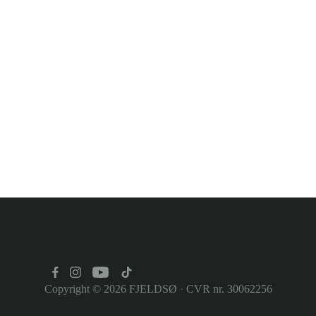
Copyright © 2026
FJELDSØ
·
CVR nr. 30062256