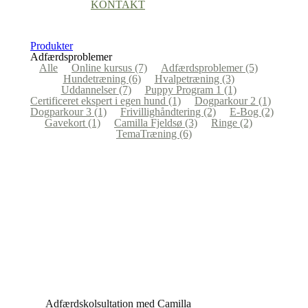
KONTAKT
Produkter
Adfærdsproblemer
Alle
Online kursus
(7)
Adfærdsproblemer
(5)
Hundetræning
(6)
Hvalpetræning
(3)
Uddannelser
(7)
Puppy Program 1
(1)
Certificeret ekspert i egen hund
(1)
Dogparkour 2
(1)
Dogparkour 3
(1)
Frivillighåndtering
(2)
E-Bog
(2)
Gavekort
(1)
Camilla Fjeldsø
(3)
Ringe
(2)
TemaTræning
(6)
Adfærdskolsultation med Camilla