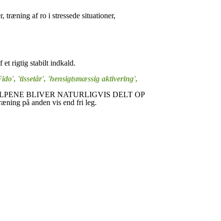
træning af ro i stressede situationer,
et rigtig stabilt indkald.
o', 'tissetår', 'hensigtsmæssig aktivering',
t og HVALPENE BLIVER NATURLIGVIS DELT OP
ning på anden vis end fri leg.