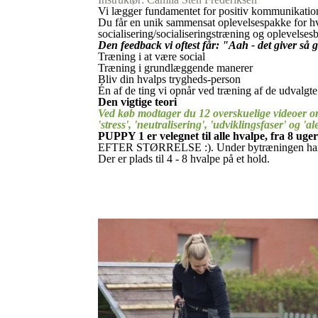
Vi lægger fundamentet for positiv kommunikation,
Du får en unik sammensat oplevelsespakke for hvalp
socialisering/socialiseringstræning og oplevelses
Den feedback vi oftest får: "Aah - det giver s
Træning i at være social
Træning i grundlæggende manerer
Bliv din hvalps trygheds-person
Én af de ting vi opnår ved træning af de udvalgte øv
Den vigtige teori
Ved køb modtager du 12 overskuelige videoer omh
'stress', 'neutralisering', 'udviklingsfaser' og '
PUPPY 1 er velegnet til alle hvalpe, fra 8 uger
EFTER STØRRELSE :). Under bytræningen har vi i
Der er plads til 4 - 8 hvalpe på et hold.