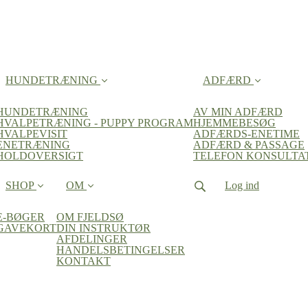
HUNDETRÆNING
ADFÆRD
HUNDETRÆNING
AV MIN ADFÆRD
HVALPETRÆNING - PUPPY PROGRAM
HJEMMEBESØG
HVALPEVISIT
ADFÆRDS-ENETIME
ENETRÆNING
ADFÆRD & PASSAGE
HOLDOVERSIGT
TELEFON KONSULTA
SHOP
OM
Log ind
E-BØGER
OM FJELDSØ
GAVEKORT
DIN INSTRUKTØR
AFDELINGER
HANDELSBETINGELSER
KONTAKT