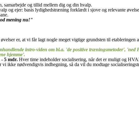
 samarbejde og tillid mellem dig og din hvalp.
 og ejer: basis lydighedstræning forklædt i sjove og relevante øvelser, 
bane.
å god mening nu!"
elser er, at vi får lagt nogle meget vigtige grundsten til etableringen af 
andlende intro-viden om bl.a. 'de positive træningsmetoder', 'ned Fid
alene hjemme'.
 - 5 mdr.
Hver time indeholder socialisering, når det er mulig
kke nødvendigvis indhegning, så da vil du modtage socialiseringstræ