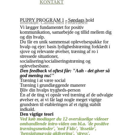
KONTAKT
PUPPY PROGRAM 1 - Søndags hold
Instruktør: Camila Sten Frederiksen
Vi lægger fundamentet for positiv
kommunikation, samarbejde og tillid mellem dig
og din hvalp.
Du får en unik sammensat oplevelsespakke for
hvalp og ejer: basis lydighedstræning forklædt i
sjove og relevante øvelser, træning af ro i
stressede situationer,
socialisering/socialiseringstræning og
oplevelsesbane.
Den feedback vi oftest får: "Aah - det giver så
god mening nu!"
Træning i at være social
Træning i grundlæggende manerer
Bliv din hvalps trygheds-person
Én af de ting vi opnår ved træning af de udvalgte
øvelser er, at vi får lagt nogle meget vigtige
grundsten til etableringen af et rigtig stabilt
indkald.
Den vigtige teori
Ved køb modtager du 12 overskuelige videoer
omhandlende intro-viden om bl.a. 'de positive
træningsmetoder', 'ned Fido', 'tissetår',
'hensigtsmæssig aktivering', 'stress',