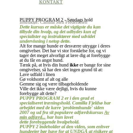
KONTAKT
PUPPY PROGRAM 2 - Søndags hold
Instruktør: Camilla Sten Frederiksen
Dette kursus er måske det vigtigste du kan
tilbyde din hvalp, og det udbydes kun af
specialister og instruktører med udvidet
undervisning i netop dette.
Alt for mange hunde er desværre utrygge i deres
omgivelser. Det har vi stor forståelse for, og vi
tager det meget alvorligt at lære dig at forebygge
at du får en angst hund.
Tænk på, at hvis din hund
ikke
er bange for sine
omgivelser, så har den slet ingen grund til at:
Lave udfald i linen
Gø voldsomt af alt og alle
Gemme sig og være tilbageholdende
Ville det ikke være dejligt, hvis du kunne
forebygge alt dette?
PUPPY PROGRAM 2 er i den grad et
specialiseret træningshold. Camilla Fjeldsø har
arbejdet med de kære 'problemhunde' siden
2007 og ud fra sit populære adfærdskursus
Av
min adfærd...
har hun lavet
dette forebyggende hvalpehold.
PUPPY 2 indeholder al den viden, som enhver
hundeejer bør have for at UNDGÅ at risikere at